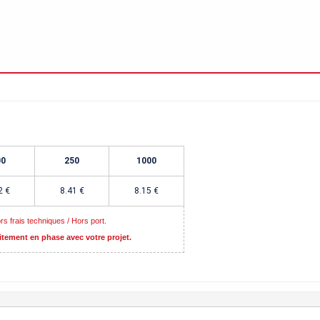
00
250
1000
2
€
8.41
€
8.15
€
 frais techniques / Hors port.
itement en phase avec votre projet.