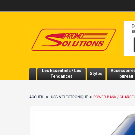
Les Essentiels / Les
Accessoire
Stylos
Tendances
bureau
>
>
ACCUEIL
USB & ÉLECTRONIQUE
POWER BANK / CHARGEU