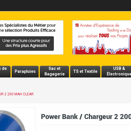
s de
Sac et
USB &
Parapluies
TS et Textile
Bagagerie
Électroniqu
R 2 200 MAH CLEAR
Power Bank / Chargeur 2 20