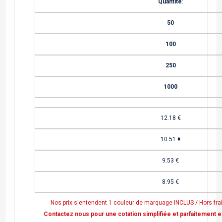
Quantité
:
50
100
250
1000
12.18
€
10.51
€
9.53
€
8.95
€
Nos prix s'entendent 1 couleur de marquage INCLUS / Hors frai
Contactez nous pour une cotation simplifiée et parfaitement e